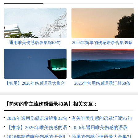
通用唯美伤感语录集锦63句
2026年简单的伤感语录合集39条
【实用】2026年伤感语录大集合
2026年常用伤感语录汇总68条
59句
【简短的非主流伤感语录43条】相关文章：
2026年通用伤感语录锦集32句
有关唯美伤感的语录汇编95句
【推荐】2026年唯美伤感的语
2026年通用唯美伤感的语录
录摘录45句
2026年精选唯美伤感的语录汇
100条
简单的伤感心情语录大合集71