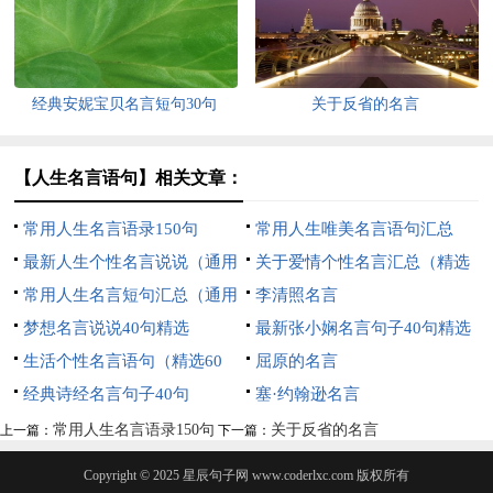
经典安妮宝贝名言短句30句
关于反省的名言
【人生名言语句】相关文章：
常用人生名言语录150句
常用人生唯美名言语句汇总
最新人生个性名言说说（通用
（通用140句）
关于爱情个性名言汇总（精选
120句）
常用人生名言短句汇总（通用
60句）
李清照名言
70句）
梦想名言说说40句精选
最新张小娴名言句子40句精选
生活个性名言语句（精选60
屈原的名言
句）
经典诗经名言句子40句
塞·约翰逊名言
常用人生名言语录150句
关于反省的名言
上一篇：
下一篇：
Copyright © 2025
星辰句子网
www.coderlxc.com 版权所有