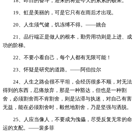
18、昨日的奋斗，迎来的将是今天的累累的硕果。
19、虹是美丽的，可是它只有在雨后才出现。
20、人生须气健，饥冻缚不得。——姚合
21、品行端正是做人的根本，勤劳用功则是上进、成
功的阶梯。
22、不要小看自己，每个人都有无限可能！
23、怀疑是研究的道路。——阿伯拉尔
24、人生之路会很不平坦，会经历很多不顺，对无法
得到的东西，忍痛放弃，那是一种豁达，但也是一种割
舍，必须割舍而不肯割舍，则是沾滞与执迷，对自己有害
无益，能在必须割舍时，毅然地割舍，乃是坚强与洒脱。
25、人应当像人，不要成为傀儡，尽受反复无常的命
运的支配。——裴多菲