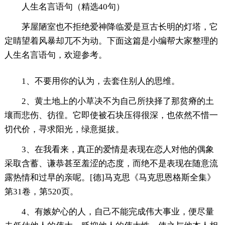
人生名言语句（精选40句）
茅屋陋室也不拒绝爱神降临爱是亘古长明的灯塔，它
定睛望着风暴却兀不为动。下面这篇是小编帮大家整理的
人生名言语句，欢迎参考。
1、不要用你的认为，去套住别人的思维。
2、黄土地上的小草决不为自己所抉择了那贫瘠的土
壤而悲伤、彷徨。它即使被石块压得很深，也依然不惜一
切代价，寻求阳光，绿意挺拔。
3、在我看来，真正的爱情是表现在恋人对他的偶象
采取含蓄、谦恭甚至羞涩的态度，而绝不是表现在随意流
露热情和过早的亲呢。[德]马克思《马克思恩格斯全集》
第31卷，第520页。
4、有嫉妒心的人，自己不能完成伟大事业，便尽量