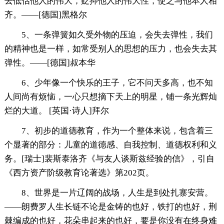
去低估他人的伟大，贬抑他人的伟大性，使之与他本人相
齐。——[德国]黑格尔
5、一条弹簧如久受外物的压迫，会失去弹性，我们
的精神也是一样，如常受别人的思想的压力，也会失去其
弹性。——[德国]叔本华
6、少年像一个快乐的王子，它不问天多高，也不知
人间尚有烦恼，一心只想摘下天上的明星，铺一条光辉灿
烂的大道。 [英国·诗人]拜尔
7、初步的道德教育，作为一个整体来说，包含着三
个显著的部分：儿童的道德感、自我控制、道德权利和义
务。[瑞士]裴斯泰洛齐《与友人谈斯兹经验的信》，引自
《西方资产阶级教育论著选》第202页。
8、世界是一片辽阔的战场，人生是到处扎寨安营。
——朗费罗人生长链不论是金铸的也好，铁打的也好，荆
棘编成的也好，花朵串起来的也好，要是你没有在终身难