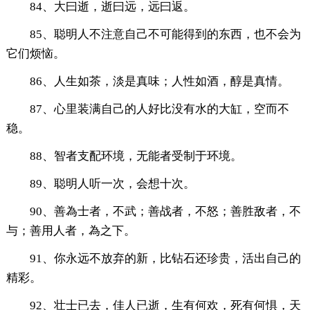
84、大曰逝，逝曰远，远曰返。
85、聪明人不注意自己不可能得到的东西，也不会为
它们烦恼。
86、人生如茶，淡是真味；人性如酒，醇是真情。
87、心里装满自己的人好比没有水的大缸，空而不
稳。
88、智者支配环境，无能者受制于环境。
89、聪明人听一次，会想十次。
90、善為士者，不武；善战者，不怒；善胜敌者，不
与；善用人者，為之下。
91、你永远不放弃的新，比钻石还珍贵，活出自己的
精彩。
92、壮士已去，佳人已逝，生有何欢，死有何惧，天