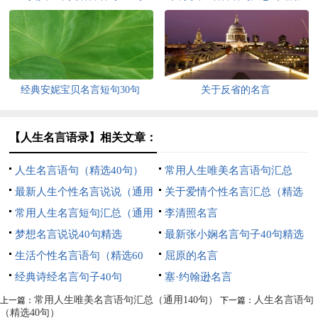
110句）
经典安妮宝贝名言短句30句
关于反省的名言
【人生名言语录】相关文章：
人生名言语句（精选40句）
常用人生唯美名言语句汇总
最新人生个性名言说说（通用
（通用140句）
关于爱情个性名言汇总（精选
120句）
常用人生名言短句汇总（通用
60句）
李清照名言
70句）
梦想名言说说40句精选
最新张小娴名言句子40句精选
生活个性名言语句（精选60
屈原的名言
句）
经典诗经名言句子40句
塞·约翰逊名言
常用人生唯美名言语句汇总（通用140句）
人生名言语句
上一篇：
下一篇：
（精选40句）