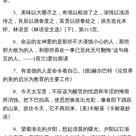
章。
5、美味以大嚼尽之，奇境以粗游了之，深情以浅语
传之，良辰以酒食度之，富贵以骄奢处之，俱失造化本
怀。林语堂《林语堂文选》[下]，第313页。
6、命运的女神爱的是那些不大谨慎小心的人，那些
胆大敢为的人，和那些喜欢一事已至此无可翻悔"这句格
言的人。——[荷兰]爱拉斯谟
7、有道德的人是命令着自己。[德]赫尔巴特《论世界
的美的启示为教育的主要工作》
8、今天太宝贵，不应该为酸苦的忧虑和辛涩的悔恨
所消蚀。把下巴抬高，使思想焕发出光彩，像春阳下跳跃
的山泉。抓住今天，它不再回来。[美]卡耐基《卡耐基妙
语》
9、望着渐去的夕阳，想起清晨的曙光。夕阳以它渐