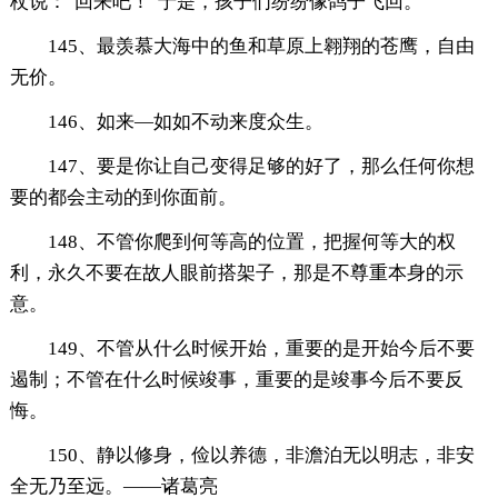
杖说："回来吧！"于是，孩子们纷纷像鸽子飞回。
145、最羡慕大海中的鱼和草原上翱翔的苍鹰，自由
无价。
146、如来—如如不动来度众生。
147、要是你让自己变得足够的好了，那么任何你想
要的都会主动的到你面前。
148、不管你爬到何等高的位置，把握何等大的权
利，永久不要在故人眼前搭架子，那是不尊重本身的示
意。
149、不管从什么时候开始，重要的是开始今后不要
遏制；不管在什么时候竣事，重要的是竣事今后不要反
悔。
150、静以修身，俭以养德，非澹泊无以明志，非安
全无乃至远。——诸葛亮