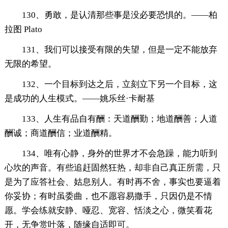
130、勇敢，是认清那些事是没必要恐惧的。——柏
拉图 Plato
131、我们可以接受有限的失望，但是一定不能放弃
无限的希望。
132、一个目标到达之后，立刻立下另一个目标，这
是成功的人生模式。——姚乐丝·卡耐基
133、人生有品自有酬：天道酬勤；地道酬善；人道
酬诚；商道酬信；业道酬精。
134、唯有心静，身外的世界才不会急躁，能力听到
心坎的声音。有些追赶固然狂热，却非自己真正所需，只
是为了应答社会、姑息别人。有时再不舍，事实也要逼着
你妥协；有时虽委曲，也不愿容易撒手，只因仍是不情
愿。学会练就安静、哑忍、宽容、恬淡之心，微笑看花
开，无争赏叶落，随缘自适即可。