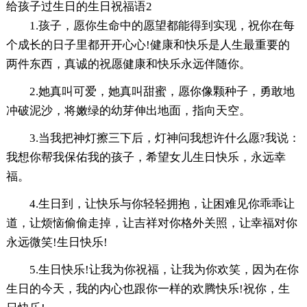
给孩子过生日的生日祝福语2
1.孩子，愿你生命中的愿望都能得到实现，祝你在每
个成长的日子里都开开心心!健康和快乐是人生最重要的
两件东西，真诚的祝愿健康和快乐永远伴随你。
2.她真叫可爱，她真叫甜蜜，愿你像颗种子，勇敢地
冲破泥沙，将嫩绿的幼芽伸出地面，指向天空。
3.当我把神灯擦三下后，灯神问我想许什么愿?我说：
我想你帮我保佑我的孩子，希望女儿生日快乐，永远幸
福。
4.生日到，让快乐与你轻轻拥抱，让困难见你乖乖让
道，让烦恼偷偷走掉，让吉祥对你格外关照，让幸福对你
永远微笑!生日快乐!
5.生日快乐!让我为你祝福，让我为你欢笑，因为在你
生日的今天，我的内心也跟你一样的欢腾快乐!祝你，生