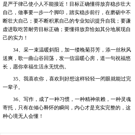
是严于律己使小人不能接近！目标正确懂得放弃稳步壮大
自己，做事要一步一个脚印，踏实稳步前行，在磨砺中不
断壮大自己；要不断积累自己的专业知识提升自我；要谦
虚进取吃苦耐劳目标正确；要懂得放弃恰如其分地展现自
己的实力！
34、采一束温暖斜阳，加一缕晚菊芬芳，添一丝秋风
送爽，歌一曲山谷回荡，发一信温暖心房，道一句祝福悠
长，愿你幸福生活永无忧伤。
35、我喜欢你，喜欢到好想这样轻轻一闭眼就能过完
一辈子。
36、写作，成了一种习惯，一种精神依赖，一种灵魂
寄托，只有在倾心释怀的瞬间，内心才是充实完整的，这
种心境无人会懂！