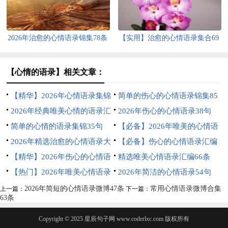
2026年治愈的心情语录锦集78条
【实用】治愈的心情语录集合69
句
【心情的语录】相关文章：
【精华】2026年心情语录集锦
简单的伤心的心情语录锦集85
57句
2026年经典唯美心情的语录汇
句
2026年伤心的心情语录38句
编79句
简单的心情的语录集锦35句
【必备】2026年唯美的心情语
2026年精选治愈的心情语录大
录68句
【必备】伤心的心情语录汇编
集合60句
【精华】2026年伤心的心情语
66条
精选唯美心情语录汇编66条
录集合46句
【热门】2026年唯美心情语录
2026年简洁的心情语录54句
摘录67条
2026年简短的心情语录微博47条
常用心情语录微博合集
上一篇：
下一篇：
63条
Copyright © 2025
星辰句子网
www.coderlxc.com 版权所有