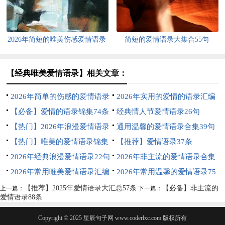
2026年简短的唯美伤感爱情语录
简短的爱情语录大集合55句
大合集51句
【经典唯美爱情语录】相关文章：
2026年简单的伤感的爱情语录
2026年实用的爱情的语录汇编
合集70条
【必备】爱情的语录锦集74条
55条
经典情人节爱情语录26句
【热门】2026年浪漫爱情语录
通用温馨的爱情语录合集39句
锦集64条
【热门】唯美的爱情语录锦集
【推荐】爱情语录37条
80条
2026年经典浪漫爱情语录22句
2026年非主流的爱情语录合集
2026年常用唯美爱情语录汇编
38句
2026年常用温馨的爱情语录75
45句
条
【推荐】2025年爱情语录大汇总57条
【必备】非主流的
上一篇：
下一篇：
爱情语录88条
Copyright © 2025
星辰句子网
www.coderlxc.com 版权所有