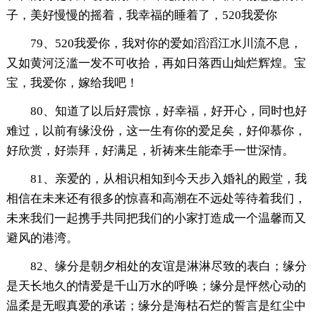
子，美好慢慢的摇着，我幸福的睡着了，520我爱你
79、520我爱你，我对你的爱如滔滔江水川流不息，
又如黄河泛滥一发不可收拾，再如日落西山灿烂辉煌。宝
宝，我爱你，嫁给我吧！
80、知道了以后好震惊，好幸福，好开心，同时也好
难过，以前有缘没份，这一生有你的爱足矣，好仰慕你，
好欣赏，好崇拜，好满足，祈祷来生能牵手一世深情。
81、亲爱的，从相识相知到今天步入婚礼的殿堂，我
相信在未来还有很多的惊喜和高潮在不远处等待着我们，
未来我们一起携手共同把我们的小家打造成一个温馨而又
避风的港湾。
82、缘分是朝夕相处的友谊是淋淋尽致的表白；缘分
是天长地久的情爱是千山万水的呼唤；缘分是怦然心动的
温柔是无暇真爱的承诺；缘分是海枯石烂的誓言是红尘中