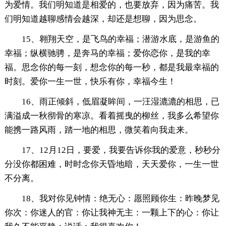
为爱情。我们明知道是相爱的，也要放弃，因为痛苦。我
们明知道越聊感情会越深，却还是想聊，因为思念。
15、翱翔天空，是飞鸟的幸福；潜游水底，是游鱼的
幸福；纵横驰骋，是奔马的幸福；爱你恋你，是我的幸
福。思念你的每一刻，想念你的每一秒，都是我最幸福的
时刻。爱你一生一世，快乐有你，幸福今生！
16、雨正倾斜，低眉凝眸间，一汪湿漉漉的相思，已
满溢成一秋彻骨的寒凉。看着摇曳的柳丝，我多么希望你
能携一路风雨，踏一地的相思，微笑着向我走来。
17、12月12日，要爱，我要告诉你我的爱意，秒秒分
分没你都困难，时时念你天昏地暗，天天爱你，一生一世
不分离。
18、我对你见钟情：绝无心：愿照顾你生：昨晚梦见
你次：你迷人的官：你让我神无主：一颗上下的心：你让