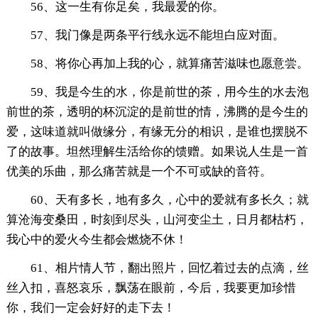
56、这一生有你足矣，我最爱的你。
57、我门像是两条平行线永远不能坦白应对面。
58、将你心再加上我的心，就算痛苦滋味也愿意尝。
59、我是今生的水，你是前世的茶，用今生的水去泡
前世的茶，透明的杯沉淀的是前世的情，沸腾的是今生的
爱，这味道就叫做缘分，有缘无分的相识，是谁也摆脱不
了的故事。坦然理解生活给你的馈赠。如果说人生是一首
优美的乐曲，那么痛苦就是一个不可或缺的音符。
60、天有多长，地有多久，心中的爱就有多长久；就
算沧海变桑田，时刻到尽头，山河变尘土，日月都枯朽，
我心中的爱火今生都会燃烧不休！
61、相片情人节，翻出照片，回忆着过去的点滴，丝
丝入扣，喜怒哀乐，飘荡在眼前，今后，我要更加珍惜
你，我们一定会好好的走下去！