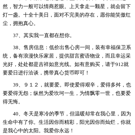
然，智力一般可以情商惹眼。上天拿走一颗星，就会留下
灯一盏。十全十美日，面对不完美的存在，愿你能笑傲红
尘，拥抱真心。
37、其实我一直都在想你。
38、售房信息：低价出售心房一间，装有幸福保卫系
统，备有浪漫快乐家居，提供甜言蜜语物业，而且幸运采
光好，处处都是吉祥如意光线。如有意购买，请于912就
要爱日进行洽谈，携带真心货币即可！
39、９１２，就要爱。即使爱得艰辛，爱得多舛，也
要爱得无怨；纵然为爱坎坷一生，为情飘零一世，也要爱
得无悔。
40、冬天是寒冷的季节，但温暖却常在我心里，因为
生命中有了你。生活因你而精彩，阳光因你而灿烂，你就
是我心中的太阳。我爱你永远！