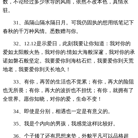
数，不论经过多少求导的风雨，依然不改本色，真情永
驻。
31、虽隔山隔水隔日月。可我仍固执的想用纸笔记下
春秋的千万种风情。悉数赠与你。
32、12.12是示爱日，此刻我要让你知道：我对你的
爱如太阳般火热，我对你的.情如大海般深邃，我对你的承
诺如磐石般坚定。我要爱你到海枯石烂，我要爱你到天荒
地老，我要爱你到天长地久！
33、有你，再苦的生活也不觉累；有你，再大的险阻
也无所畏；有你，再大的波折也不担忧；有你，就拥有了
全世界。愿你知晓，对你的爱，生命不变！
34、即使是分别，相遇也一定是有意义的。
35、我是个内向的男孩，我感觉这样比较好。
36、个子矮了还有思想来垫，外貌平凡可以品格超