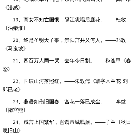
《漫感》
19、商女不知亡国恨，隔江犹唱后庭花。——杜牧
《泊秦淮》
20、终是圣明天子事，景阳宫井又何人。——郑畋
《马嵬坡》
21、四百万人同一哭，去年今日割。——秋逢甲《春
愁》
22、国破山河落照红。——朱敦儒《减字木兰花·刘
郎已老》
23、燕语如伤旧国春，宫花一落已成尘。——李益
《隋宫燕》
24、咸言上国繁华，岂谓帝城羁旅。——子兰《秋日
思旧山》