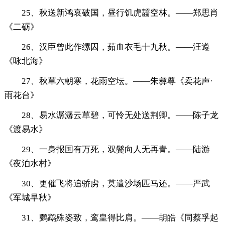
25、秋送新鸿哀破国，昼行饥虎齧空林。——郑思肖
《二砺》
26、汉臣曾此作缧囚，茹血衣毛十九秋。——汪遵
《咏北海》
27、秋草六朝寒，花雨空坛。——朱彝尊《卖花声·
雨花台》
28、易水潺潺云草碧，可怜无处送荆卿。——陈子龙
《渡易水》
29、一身报国有万死，双鬓向人无再青。——陆游
《夜泊水村》
30、更催飞将追骄虏，莫遣沙场匹马还。——严武
《军城早秋》
31、鹦鹉殊姿致，鸾皇得比肩。——胡皓《同蔡孚起