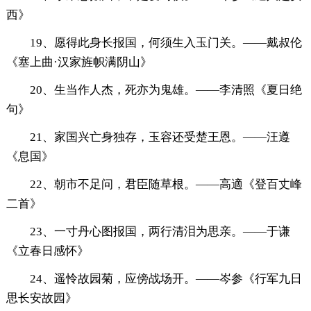
西》
19、愿得此身长报国，何须生入玉门关。——戴叔伦
《塞上曲·汉家旌帜满阴山》
20、生当作人杰，死亦为鬼雄。——李清照《夏日绝
句》
21、家国兴亡身独存，玉容还受楚王恩。——汪遵
《息国》
22、朝市不足问，君臣随草根。——高適《登百丈峰
二首》
23、一寸丹心图报国，两行清泪为思亲。——于谦
《立春日感怀》
24、遥怜故园菊，应傍战场开。——岑参《行军九日
思长安故园》