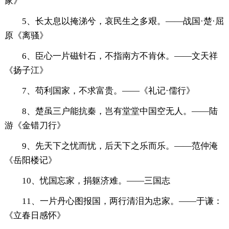
家》
5、长太息以掩涕兮，哀民生之多艰。——战国·楚·屈
原《离骚》
6、臣心一片磁针石，不指南方不肯休。——文天祥
《扬子江》
7、苟利国家，不求富贵。——《礼记·儒行》
8、楚虽三户能抗秦，岂有堂堂中国空无人。——陆
游《金错刀行》
9、先天下之忧而忧，后天下之乐而乐。——范仲淹
《岳阳楼记》
10、忧国忘家，捐躯济难。——三国志
11、一片丹心图报国，两行清泪为忠家。——于谦：
《立春日感怀》