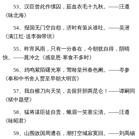
53、汉臣曾此作缧囚，茹血衣毛十九秋。——汪遵
《咏北海》
54、报国无门空自怨，济时有策从谁吐。——吴潜
《满江红·送李御带珙》
55、昨宵风雨，只有一分春在，今朝犹自得，阴晴
快。——晁冲之《感皇恩·寒食不多时》
56、鸡鸣紫陌曙光寒，莺啭皇州春色阑。——岑参
《奉和中书舍人贾至早朝大明宫》
57、我自横刀向天笑，去留肝胆两昆仑！——谭嗣同
《狱中题壁》
58、猛将谋臣徒自贵，蛾眉一笑塞尘清。——汪遵
《咏昭君》
59、山围故国周遭在，潮打空城寂寞回。——刘禹锡