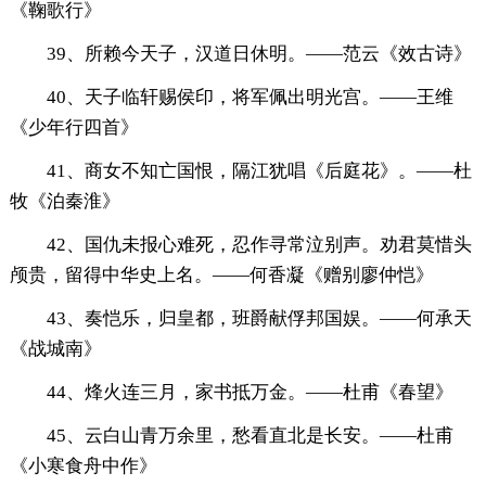
《鞠歌行》
39、所赖今天子，汉道日休明。——范云《效古诗》
40、天子临轩赐侯印，将军佩出明光宫。——王维
《少年行四首》
41、商女不知亡国恨，隔江犹唱《后庭花》。——杜
牧《泊秦淮》
42、国仇未报心难死，忍作寻常泣别声。劝君莫惜头
颅贵，留得中华史上名。——何香凝《赠别廖仲恺》
43、奏恺乐，归皇都，班爵献俘邦国娱。——何承天
《战城南》
44、烽火连三月，家书抵万金。——杜甫《春望》
45、云白山青万余里，愁看直北是长安。——杜甫
《小寒食舟中作》