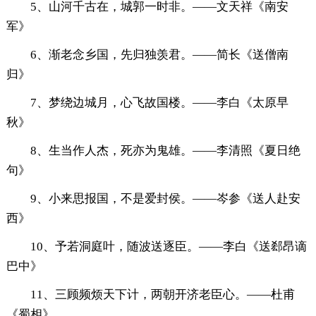
5、山河千古在，城郭一时非。——文天祥《南安
军》
6、渐老念乡国，先归独羡君。——简长《送僧南
归》
7、梦绕边城月，心飞故国楼。——李白《太原早
秋》
8、生当作人杰，死亦为鬼雄。——李清照《夏日绝
句》
9、小来思报国，不是爱封侯。——岑参《送人赴安
西》
10、予若洞庭叶，随波送逐臣。——李白《送郄昂谪
巴中》
11、三顾频烦天下计，两朝开济老臣心。——杜甫
《蜀相》