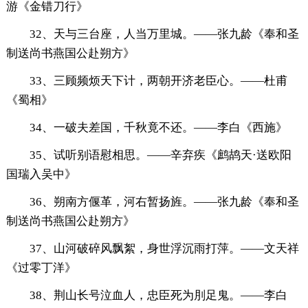
游《金错刀行》
32、天与三台座，人当万里城。——张九龄《奉和圣
制送尚书燕国公赴朔方》
33、三顾频烦天下计，两朝开济老臣心。——杜甫
《蜀相》
34、一破夫差国，千秋竟不还。——李白《西施》
35、试听别语慰相思。——辛弃疾《鹧鸪天·送欧阳
国瑞入吴中》
36、朔南方偃革，河右暂扬旌。——张九龄《奉和圣
制送尚书燕国公赴朔方》
37、山河破碎风飘絮，身世浮沉雨打萍。——文天祥
《过零丁洋》
38、荆山长号泣血人，忠臣死为刖足鬼。——李白