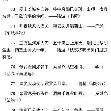
73、塞上长城空自许，镜中衰鬓已先斑。出师一表真
名世，千载谁堪伯仲间。——陆游《书愤》
74、昨夜秋风入汉关，朔云边月满西山。——严武
《军城早秋》
75、三万里河东人海，五千仍岳上摩天。遗民泪尽胡
尘里，南望王师又一年。——陆游《秋夜将晓出篱门迎凉
有感》
76、银台金阙如梦中，秦皇汉武空相待。——李白
《登高丘而望远》
77、皇灵大动变，震雷风且寒。——曹植《怨歌行》
78、繁霜尽是心头血，洒向千峰秋叶丹。——戚继光
《望阙台》
79、旌蔽日兮敌若云，矢交坠兮士争先。——屈原