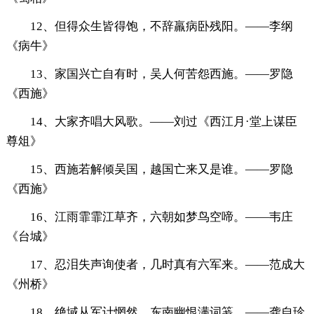
12、但得众生皆得饱，不辞羸病卧残阳。——李纲
《病牛》
13、家国兴亡自有时，吴人何苦怨西施。——罗隐
《西施》
14、大家齐唱大风歌。——刘过《西江月·堂上谋臣
尊俎》
15、西施若解倾吴国，越国亡来又是谁。——罗隐
《西施》
16、江雨霏霏江草齐，六朝如梦鸟空啼。——韦庄
《台城》
17、忍泪失声询使者，几时真有六军来。——范成大
《州桥》
18、绝域从军计惘然，东南幽恨满词笺。——龚自珍