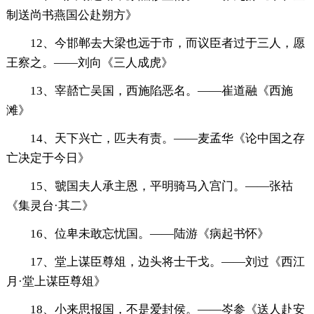
制送尚书燕国公赴朔方》
12、今邯郸去大梁也远于市，而议臣者过于三人，愿
王察之。——刘向《三人成虎》
13、宰嚭亡吴国，西施陷恶名。——崔道融《西施
滩》
14、天下兴亡，匹夫有责。——麦孟华《论中国之存
亡决定于今日》
15、虢国夫人承主恩，平明骑马入宫门。——张祜
《集灵台·其二》
16、位卑未敢忘忧国。——陆游《病起书怀》
17、堂上谋臣尊俎，边头将士干戈。——刘过《西江
月·堂上谋臣尊俎》
18、小来思报国，不是爱封侯。——岑参《送人赴安