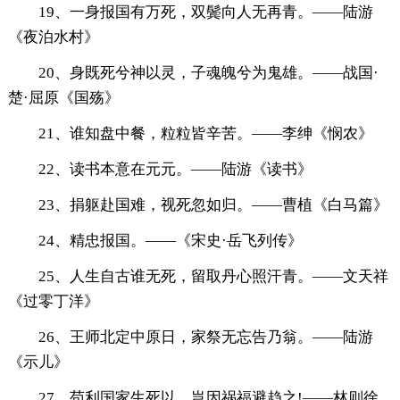
19、一身报国有万死，双鬓向人无再青。——陆游
《夜泊水村》
20、身既死兮神以灵，子魂魄兮为鬼雄。——战国·
楚·屈原《国殇》
21、谁知盘中餐，粒粒皆辛苦。——李绅《悯农》
22、读书本意在元元。——陆游《读书》
23、捐躯赴国难，视死忽如归。——曹植《白马篇》
24、精忠报国。——《宋史·岳飞列传》
25、人生自古谁无死，留取丹心照汗青。——文天祥
《过零丁洋》
26、王师北定中原日，家祭无忘告乃翁。——陆游
《示儿》
27、苟利国家生死以，岂因祸福避趋之!——林则徐