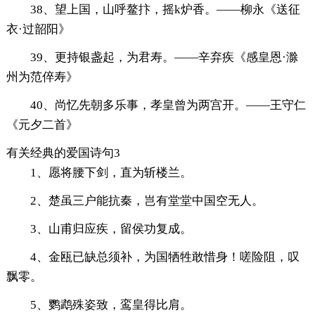
38、望上国，山呼鳌抃，摇k炉香。——柳永《送征
衣·过韶阳》
39、更持银盏起，为君寿。——辛弃疾《感皇恩·滁
州为范倅寿》
40、尚忆先朝多乐事，孝皇曾为两宫开。——王守仁
《元夕二首》
有关经典的爱国诗句3
1、愿将腰下剑，直为斩楼兰。
2、楚虽三户能抗秦，岂有堂堂中国空无人。
3、山甫归应疾，留侯功复成。
4、金瓯已缺总须补，为国牺牲敢惜身！嗟险阻，叹
飘零。
5、鹦鹉殊姿致，鸾皇得比肩。