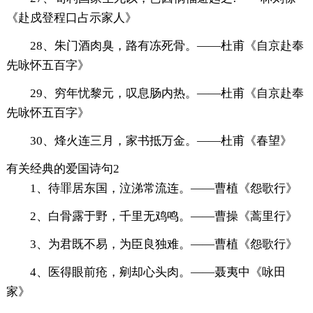
《赴戍登程口占示家人》
28、朱门酒肉臭，路有冻死骨。——杜甫《自京赴奉
先咏怀五百字》
29、穷年忧黎元，叹息肠内热。——杜甫《自京赴奉
先咏怀五百字》
30、烽火连三月，家书抵万金。——杜甫《春望》
有关经典的爱国诗句2
1、待罪居东国，泣涕常流连。——曹植《怨歌行》
2、白骨露于野，千里无鸡鸣。——曹操《蒿里行》
3、为君既不易，为臣良独难。——曹植《怨歌行》
4、医得眼前疮，剜却心头肉。——聂夷中《咏田
家》