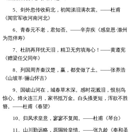
5、剑外忽传收蓟北，初闻涕泪满衣裳。——杜甫
《闻官军收河南河北》
6、青春元不老，君知否。——辛弃疾《感皇恩·滁州
为范倅寿》
7、杜鹃再拜忧天泪，精卫无穷填海心！——黄遵宪
《赠梁任父同年》
8、列国周齐秦汉楚，赢，都变做了土。——张养浩
《山坡羊·骊山怀古》
9、国破山河在，城春草木深。感时花溅泪，恨别鸟
惊心。烽火连三月，家书抵万金。白头搔更短，浑欲不胜
簪。——杜甫《春望》
10、归凤求皇意，寥寥不复闻。——杜甫《琴台》
11、山川勤远略，原隰轸皇情。——张九龄《奉和圣