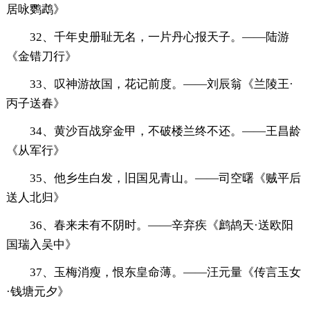
居咏鹦鹉》
32、千年史册耻无名，一片丹心报天子。——陆游
《金错刀行》
33、叹神游故国，花记前度。——刘辰翁《兰陵王·
丙子送春》
34、黄沙百战穿金甲，不破楼兰终不还。——王昌龄
《从军行》
35、他乡生白发，旧国见青山。——司空曙《贼平后
送人北归》
36、春来未有不阴时。——辛弃疾《鹧鸪天·送欧阳
国瑞入吴中》
37、玉梅消瘦，恨东皇命薄。——汪元量《传言玉女
·钱塘元夕》