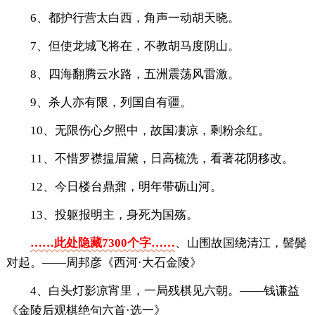
6、都护行营太白西，角声一动胡天晓。
7、但使龙城飞将在，不教胡马度阴山。
8、四海翻腾云水路，五洲震荡风雷激。
9、杀人亦有限，列国自有疆。
10、无限伤心夕照中，故国凄凉，剩粉余红。
11、不惜罗襟揾眉黛，日高梳洗，看著花阴移改。
12、今日楼台鼎鼐，明年带砺山河。
13、投躯报明主，身死为国殇。
……此处隐藏7300个字……
、山围故国绕清江，髻鬓
对起。——周邦彦《西河·大石金陵》
4、白头灯影凉宵里，一局残棋见六朝。——钱谦益
《金陵后观棋绝句六首·选一》