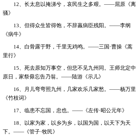
12、长太息以掩涕兮，哀民生之多艰。——屈原《离
骚》
13、但得众生皆得饱，不辞羸病臣残阳。——李纲
《病牛》
14、白骨露于野，千里无鸡鸣。——三国·曹操《蒿
里行》
15、死去原知万事空，但悲不见九州同。王师北定中
原日，家祭毋忘告乃翁。——陆游《示儿》
16、月儿弯弯照九州，几家欢乐几家愁。——杨万里
《竹枝词》
17、临患不忘国，忠也。——《左传·昭公元年》
18、以家为家，以乡为乡，以国为国，以天下为天
下。——《管子·牧民》