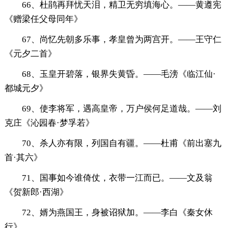
66、杜鹃再拜忧天泪，精卫无穷填海心。——黄遵宪
《赠梁任父母同年》
67、尚忆先朝多乐事，孝皇曾为两宫开。——王守仁
《元夕二首》
68、玉皇开碧落，银界失黄昏。——毛滂《临江仙·
都城元夕》
69、使李将军，遇高皇帝，万户侯何足道哉。——刘
克庄《沁园春·梦孚若》
70、杀人亦有限，列国自有疆。——杜甫《前出塞九
首·其六》
71、国事如今谁倚仗，衣带一江而已。——文及翁
《贺新郎·西湖》
72、婿为燕国王，身被诏狱加。——李白《秦女休
行》