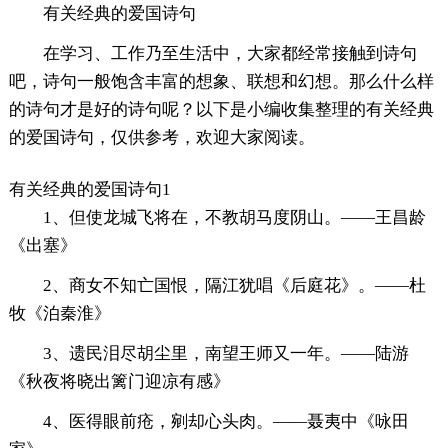
有关经典的爱国诗句
在学习、工作乃至生活中，大家都经常接触到诗句
吧，诗句一般饱含丰富的想象、联想和幻想。那么什么样
的诗句才是好的诗句呢？以下是小编收集整理的有关经典
的爱国诗句，仅供参考，欢迎大家阅读。
有关经典的爱国诗句1
1、但使龙城飞将在，不教胡马度阴山。——王昌龄
《出塞》
2、商女不知亡国恨，隔江犹唱《后庭花》。——杜
牧《泊秦淮》
3、遗民泪尽胡尘里，南望王师又一年。——陆游
《秋夜将晓出篱门迎凉有感》
4、医得眼前疮，剜却心头肉。——聂夷中《咏田