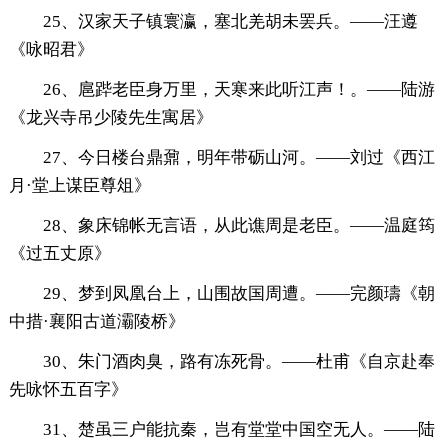
25、汉家天子镇寰瀛，塞北羌胡未罢兵。——汪遵
《咏昭君》
26、扈跸老臣身万里，天寒来此听江声！。——陆游
《龙兴寺吊少陵先生寓居》
27、今日楼台鼎鼐，明年带砺山河。——刘过《西江
月·堂上谋臣尊俎》
28、象床锦帐无言语，从此谯周是老臣。——温庭筠
《过五丈原》
29、梦到凤凰台上，山围故国周遭。——完颜璹《朝
中措·襄阳古道灞陵桥》
30、朱门酒肉臭，路有冻死骨。——杜甫《自京赴奉
先咏怀五百字》
31、楚虽三户能抗秦，岂有堂堂中国空无人。——陆