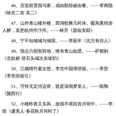
46、历览前贤国与家，成由勤俭破由奢。——李商隐
《咏史二首·其二》
47、山外青山楼外楼，西湖歌舞几时休。暖风熏得游
人醉，直把杭州作汴州。——林升《题临安邸》
48、宁不知倾城与倾国。——李延年《北方有佳人》
49、指点六朝形胜地，惟有青山如壁。——萨都剌
《念奴娇·登石头城次东坡韵》
50、江娥啼竹素女愁，李凭中国弹箜篌。——李贺
《李凭箜篌引》
51、可怜无定河边骨，犹是深闺梦里人。——陈陶
《陇西行》
52、小楼昨夜又东风，故国不堪回首月明中。——李
煜《虞美人·春花秋月何时了》