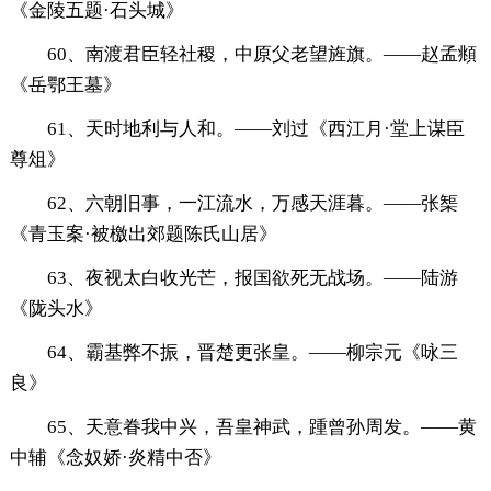
《金陵五题·石头城》
60、南渡君臣轻社稷，中原父老望旌旗。——赵孟頫
《岳鄂王墓》
61、天时地利与人和。——刘过《西江月·堂上谋臣
尊俎》
62、六朝旧事，一江流水，万感天涯暮。——张榘
《青玉案·被檄出郊题陈氏山居》
63、夜视太白收光芒，报国欲死无战场。——陆游
《陇头水》
64、霸基弊不振，晋楚更张皇。——柳宗元《咏三
良》
65、天意眷我中兴，吾皇神武，踵曾孙周发。——黄
中辅《念奴娇·炎精中否》