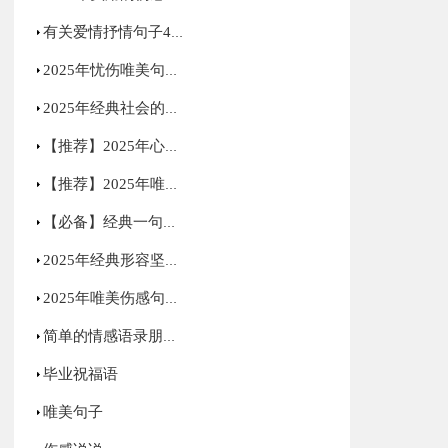
有关爱情抒情句子46条
2025年忧伤唯美句子集合40句
2025年经典社会的语录集合90句
【推荐】2025年心情语录微博集合46条
【推荐】2025年唯美古风句子摘录85条
【必备】经典一句话的语录合集55句
2025年经典形容坚强的句子汇总71条
2025年唯美伤感句子65句
简单的情感语录朋友圈集锦65条
毕业祝福语
唯美句子