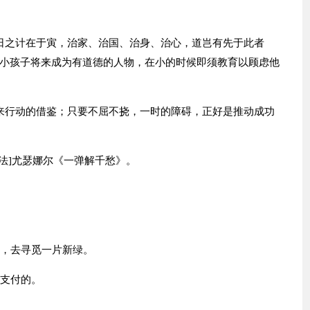
日之计在于寅，治家、治国、治身、治心，道岂有先于此者
小孩子将来成为有道德的人物，在小的时候即须教育以顾虑他
来行动的借鉴；只要不屈不挠，一时的障碍，正好是推动成功
法]尤瑟娜尔《一弹解千愁》。
角，去寻觅一片新绿。
来支付的。