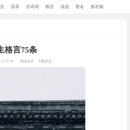
言
语录
古诗词
格言
说说
签名
座右铭
生格言75条
21:05:39
阅读全文
下载本文