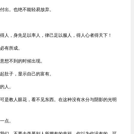
的付出。也绝不能轻易放弃。
已得人，身先足以率人，律己足以服人，得人心者得天下！
，必有所成。
最意想不到的时候出现。
挺起肚子，显示自己的富有。
边的人。
，可是教人眼花，看不见东西。在这种没有水分与阴影的光明
到一点。
，我们，不要去羡慕别人所拥有的幸福。你以为你没有的，可