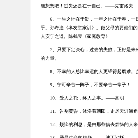
细想想吧！过失还是在于自己。——克雷洛夫
6、一生之计在于勤，一年之计在于春，一
乎。孙奇逢《孝友堂家训》。做父母的要他们的
人安宁之道。陈鹤琴《家庭教育》
7、只要下定决心，过去的失败，正好是未
的力量。
8、不幸的人总比幸运的人更经得起磨难。[
9、宁可辛苦一阵子，不要辛苦一辈子！
10、受人之托，终人之事。——高明
11、告别黄昏，沐浴着朝阳，走尽天涯海
12、烦恼的利息，是由那些借去烦恼的人
13、爱是生命的精华。——波丁沙托