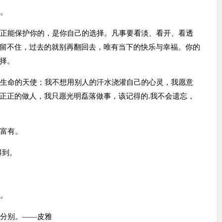
满。
真正能保护你的，是你自己的选择。凡事要看淡、看开、看透
留不住，过去的就别再翻回去，唯有当下的快乐与幸福。你的
择。
是生命的天使；我不想用别人的汗水浇灌自己的心灵，我愿意
正正的做人，我只愿光明磊落做事，该记得的.我不会遗忘，
正富有。
得到。
定。
的分别。——皮雅