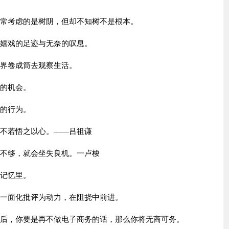
常常考虑的是树阴，但却不知树不是根本。
下嬉戏的足迹与无奈的叹息。
世界卷成筒去观察生活。
等的机会。
贵的行为。
，不若悟之以心。——吕祖谦
视不够，就会坐失良机。一卢梭
的记忆里。
，一面化批评为动力，在阻挠中前进。
年后，你要是再不做电子商务的话，那么你将无商可务。