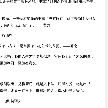
，知识是很难丰富起来的。单靠精致的点心和维他命用来养生，
所选择。一些基本知识的书籍还没有读过，跳过去就啃大部头
，兴趣就无从谈起了。——曹方
—权德舆
的读书方法，是掌握读书的艺术的前提。——张之
因为读书，我的人生才会更加灿烂。它使我看到了未来的路，
更加绚丽，更加有意义。
当求所以出。见得亲切，此是入书法；用得透脱，此是出书
得书，则又死在言下。惟知出知入，得尽读书之法也。
 [俄]契诃夫