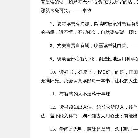
有泛读的话，如果每天不"吞食"它几万字的话
那就未免可笑。——秦牧
7、要对读书有兴趣，阅读时应该对书籍有
的书籍，读不懂，不能领会，自然要失望、烦恼
8、丈夫富贵自有期，映雪读书徒白首。—
9、调动全部心智机能，创造性地运用科学
10、读好书，好读书，书读好。的确，正
充满阳光。我会认真读好每一本书，让我的人生
11、有智慧的人不迷惑于事理。
12、读书须知出入法。始当求所以入，终
法。盖不能入得书，则不知古人用心处；有能出
13、学问是光明，蒙昧是黑暗。念书吧！——