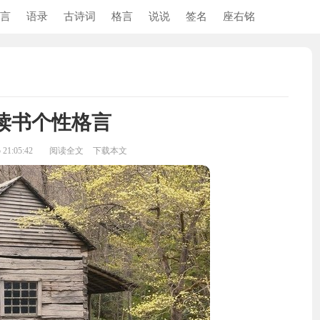
言
语录
古诗词
格言
说说
签名
座右铭
读书个性格言
21:05:42
阅读全文
下载本文