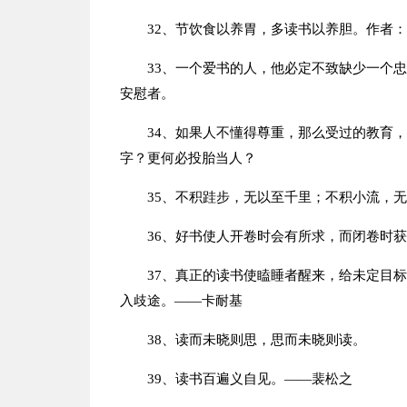
32、节饮食以养胃，多读书以养胆。作者
33、一个爱书的人，他必定不致缺少一个
安慰者。
34、如果人不懂得尊重，那么受过的教育
字？更何必投胎当人？
35、不积跬步，无以至千里；不积小流，
36、好书使人开卷时会有所求，而闭卷时
37、真正的读书使瞌睡者醒来，给未定目
入歧途。——卡耐基
38、读而未晓则思，思而未晓则读。
39、读书百遍义自见。——裴松之