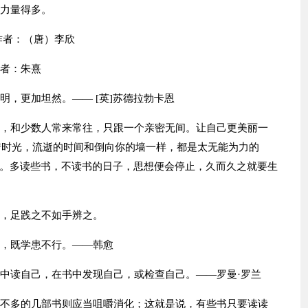
有力量得多。
作者：（唐）李欣
作者：朱熹
明，更加坦然。—— [英]苏德拉勃卡恩
处，和少数人常来常往，只跟一个亲密无间。让自己更美丽一
惜时光，流逝的时间和倒向你的墙一样，都是太无能为力的
。多读些书，不读书的日子，思想便会停止，久而久之就要生
之，足践之不如手辨之。
学，既学患不行。——韩愈
书中读自己，在书中发现自己，或检查自己。——罗曼·罗兰
有不多的几部书则应当咀嚼消化；这就是说，有些书只要读读