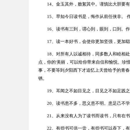
14、金玉其外，败絮其中。谨慎比大胆要
15、早知今日读书是，悔作从前任侠非。 
16、读书有三到，谓心到，眼到，口到。
17、读一本好书，会使你更加坚强，更加聪
18、对所有人以诚相待，同多数人和睦相
点，你的'美丽，可以给你带来自信和愉悦。珍
事，不要等到夕阳西下才追忆上天曾给予的青春
锈。
19、耳闻之不如目见之，目见之不如足践
20、读书患不多，思义患不明。患足己不
21、从来没有人为了读书而读书，只有在
22、有些书可供一尝，有些书可以吞下，