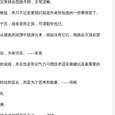
的文章就会思路开阔，文笔流畅。
么教益，而只不过是要我们知道作者所知道的一些事情罢了。
慎于言，就有道而正焉，可谓勤学也已。
我从腐臭的泥潭中脱身出来，假如没有它们，我就会灭顶在那
详玩，为有功耳。——朱熹
识的成就，并且也是常识气力习惯技术适应康健以及最重要的
了轻信和盲从，而是为了思考和衡量。——培根
端礼
伎俩。