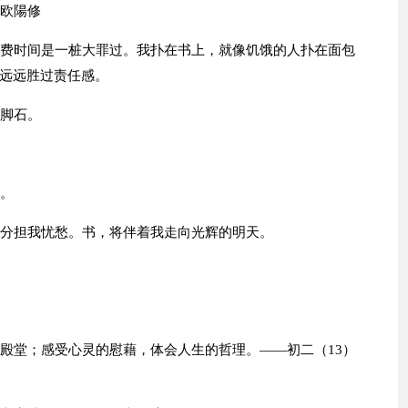
）欧陽修
浪费时间是一桩大罪过。我扑在书上，就像饥饿的人扑在面包
远远胜过责任感。
垫脚石。
的。
，分担我忧愁。书，将伴着我走向光辉的明天。
的殿堂；感受心灵的慰藉，体会人生的哲理。——初二（13）