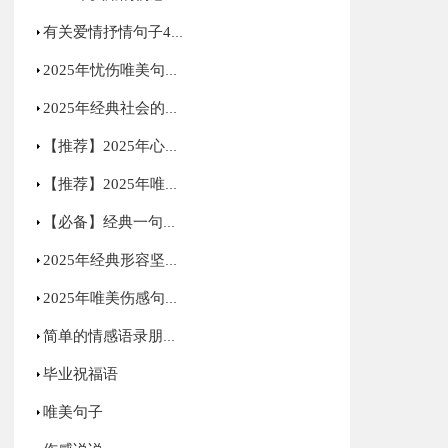
有关爱情抒情句子46条
2025年忧伤唯美句子集合40句
2025年经典社会的语录集合90句
【推荐】2025年心情语录微博集合46条
【推荐】2025年唯美古风句子摘录85条
【必备】经典一句话的语录合集55句
2025年经典形容坚强的句子汇总71条
2025年唯美伤感句子65句
简单的情感语录朋友圈集锦65条
毕业祝福语
唯美句子