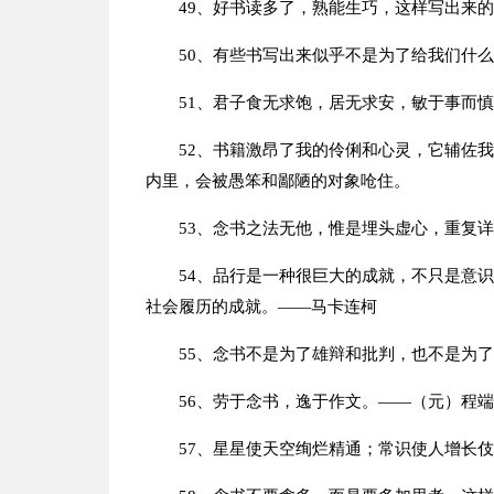
49、好书读多了，熟能生巧，这样写出来
50、有些书写出来似乎不是为了给我们什
51、君子食无求饱，居无求安，敏于事而
52、书籍激昂了我的伶俐和心灵，它辅佐
内里，会被愚笨和鄙陋的对象呛住。
53、念书之法无他，惟是埋头虚心，重复
54、品行是一种很巨大的成就，不只是意
社会履历的成就。——马卡连柯
55、念书不是为了雄辩和批判，也不是为
56、劳于念书，逸于作文。——（元）程
57、星星使天空绚烂精通；常识使人增长