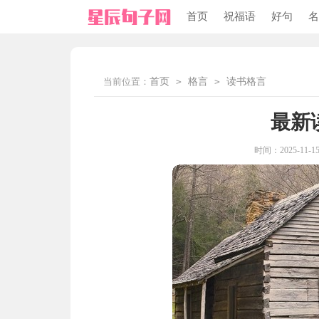
首页
祝福语
好句
名
当前位置：
首页
>
格言
>
读书格言
最新
时间：2025-11-15 